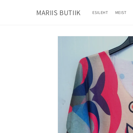
Mine
sisu
MARIIS BUTIIK
juurde
ESILEHT
MEIST
Jätke
tooteteabe
juurde