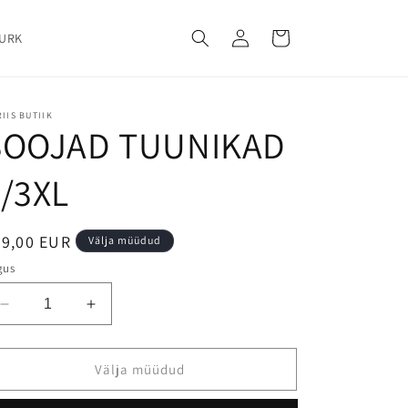
Logi
Käru
NURK
sisse
IIS BUTIIK
SOOJAD TUUNIKAD
/3XL
29,00 EUR
Välja müüdud
gus
Välja müüdud