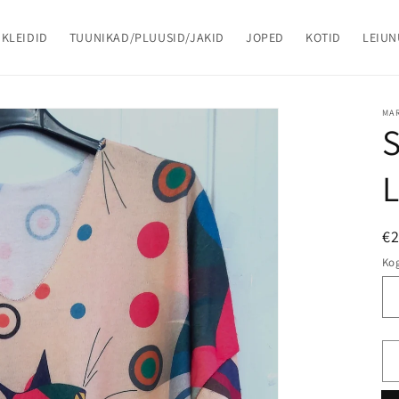
KLEIDID
TUUNIKAD/PLUUSID/JAKID
JOPED
KOTID
LEIU
MAR
L
€
Ko