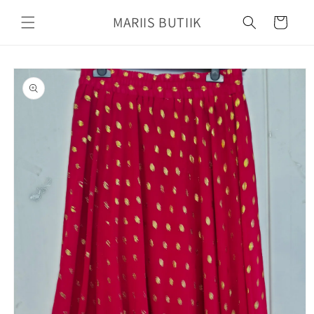
Mine
sisu
MARIIS BUTIIK
Käru
juurde
Jätke
tooteteabe
juurde