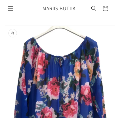
Mine
sisu
MARIIS BUTIIK
Käru
juurde
Jätke
tooteteabe
juurde