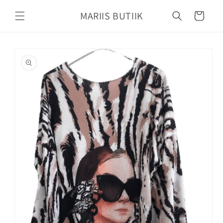
Mine
sisu
MARIIS BUTIIK
Käru
juurde
Jätke
tooteteabe
juurde