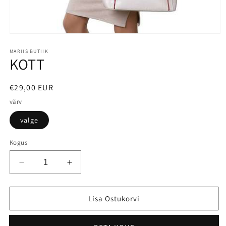
MARIIS BUTIIK
KOTT
€29,00 EUR
värv
valge
Kogus
Lisa Ostukorvi