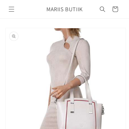
Mine
sisu
MARIIS BUTIIK
Käru
juurde
Jätke
tooteteabe
juurde