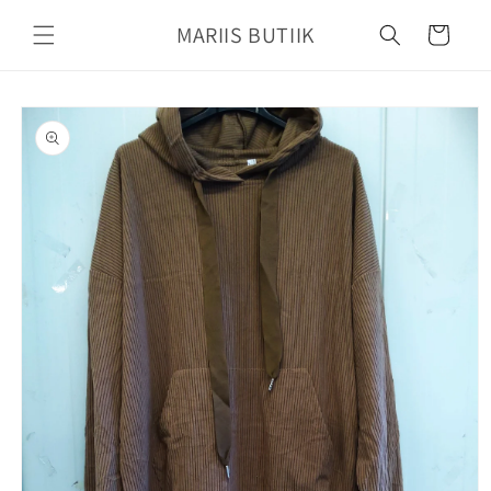
Mine
sisu
MARIIS BUTIIK
Käru
juurde
Jätke
tooteteabe
juurde