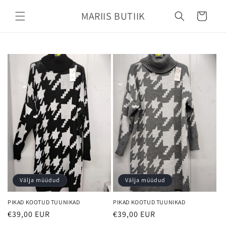
Mine
sisu
MARIIS BUTIIK
Käru
juurde
Välja müüdud
Välja müüdud
PIKAD KOOTUD TUUNIKAD
PIKAD KOOTUD TUUNIKAD
€39,00 EUR
€39,00 EUR